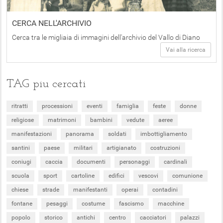
CERCA NELL'ARCHIVIO
Cerca tra le migliaia di immagini dell'archivio del Vallo di Diano
Vai alla ricerca
TAG piu cercati
ritratti
processioni
eventi
famiglia
feste
donne
religiose
matrimoni
bambini
vedute
aeree
manifestazioni
panorama
soldati
imbottigliamento
santini
paese
militari
artigianato
costruzioni
coniugi
caccia
documenti
personaggi
cardinali
scuola
sport
cartoline
edifici
vescovi
comunione
chiese
strade
manifestanti
operai
contadini
fontane
pesaggi
costume
fascismo
macchine
popolo
storico
antichi
centro
cacciatori
palazzi