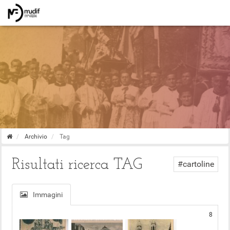
Archivio fotografico partecipato
giorn
Storia collettiva del Vallo di Diano
(tbt)
Archivio
Tag
Risultati ricerca TAG
#cartoline
Immagini
8