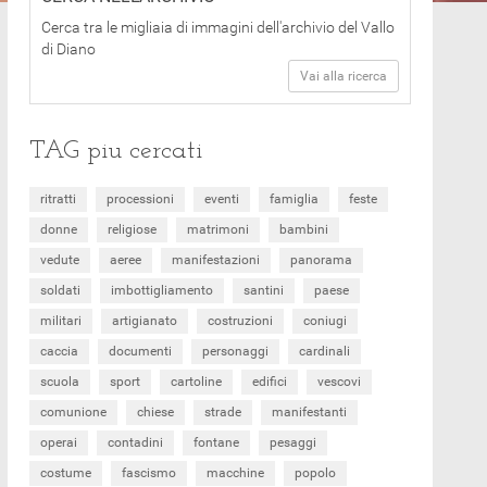
Cerca tra le migliaia di immagini dell'archivio del Vallo
di Diano
Vai alla ricerca
TAG piu cercati
ritratti
processioni
eventi
famiglia
feste
donne
religiose
matrimoni
bambini
vedute
aeree
manifestazioni
panorama
soldati
imbottigliamento
santini
paese
militari
artigianato
costruzioni
coniugi
caccia
documenti
personaggi
cardinali
scuola
sport
cartoline
edifici
vescovi
comunione
chiese
strade
manifestanti
operai
contadini
fontane
pesaggi
costume
fascismo
macchine
popolo